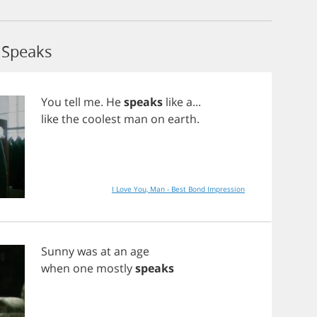
 Speaks
You
tell
me
.
He
speaks
like
a
...
like
the
coolest
man
on
earth
.
I Love You, Man - Best Bond Impression
Sunny
was
at
an
age
when
one
mostly
speaks