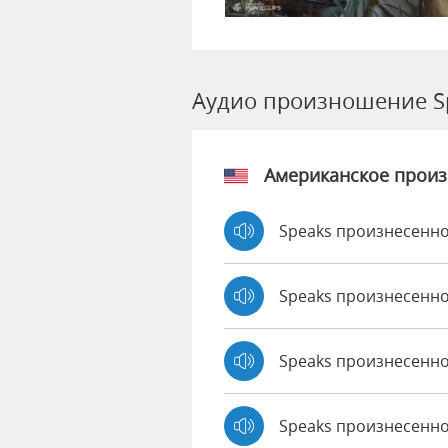
Аудио произношение S
Американское прои
Speaks произнесенно
Speaks произнесенно
Speaks произнесенн
Speaks произнесенно