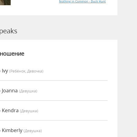
Nothing in Common - Duck Hunt
peaks
зношение
 Ivy
(Ребёнок, Девочка)
 Joanna
(девушка)
о Kendra
(девушка)
 Kimberly
(девушка)