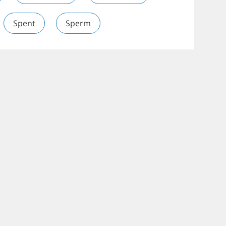
Spent
Sperm