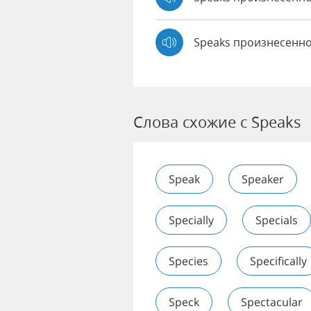
Speaks произнесенно
Слова схожие с Speaks
Speak
Speaker
Specially
Specials
Species
Specifically
Speck
Spectacular