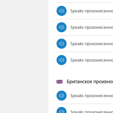
Speaks произнесенно 
Speaks произнесенно
Speaks произнесенно
Speaks произнесенн
Британское произн
Speaks произнесенн
Speaks произнесен