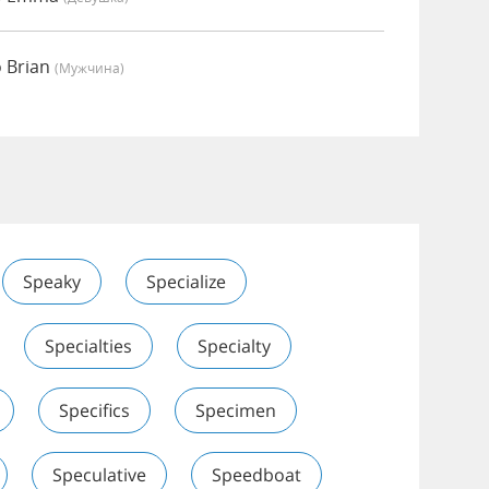
 Brian
(мужчина)
Speaky
Specialize
Specialties
Specialty
Specifics
Specimen
Speculative
Speedboat