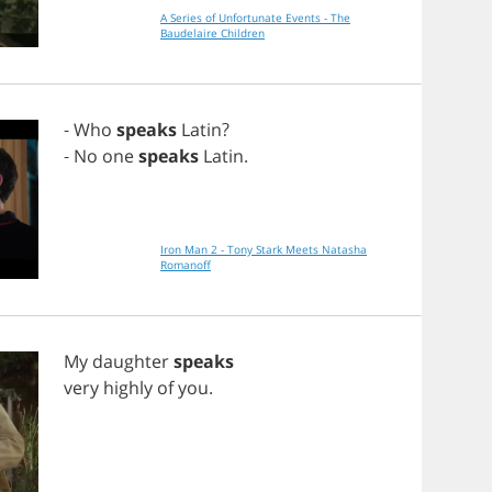
A Series of Unfortunate Events - The
Baudelaire Children
-
Who
speaks
Latin
?
-
No
one
speaks
Latin
.
Iron Man 2 - Tony Stark Meets Natasha
Romanoff
My
daughter
speaks
very
highly
of
you
.