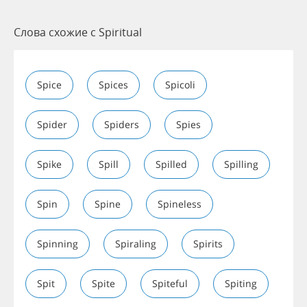
Слова схожие с Spiritual
Spice
Spices
Spicoli
Spider
Spiders
Spies
Spike
Spill
Spilled
Spilling
Spin
Spine
Spineless
Spinning
Spiraling
Spirits
Spit
Spite
Spiteful
Spiting