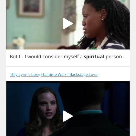
But
I
...
I
would
consider
myself
a
spiritual
person
.
Billy Lynn's Long Halftime Walk - Backstage Love