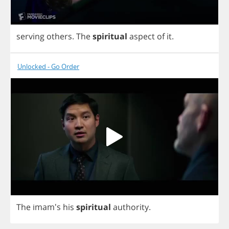
serving
others
.
The
spiritual
aspect
of
it
.
Unlocked - Go Order
The
imam's
his
spiritual
authority
.