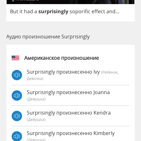
But
it
had
a
surprisingly
soporific
effect
and
...
Аудио произношение Surprisingly
Американское произношение
Surprisingly произнесенно Ivy
(Ребёнок,
Девочка)
Surprisingly произнесенно Joanna
(девушка)
Surprisingly произнесенно Kendra
(девушка)
Surprisingly произнесенно Kimberly
(девушка)