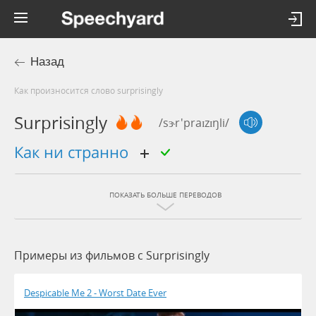
Назад
Как произносится слово surprisingly
Surprisingly
/sɝr'praɪzɪŋli/
как ни странно
ПОКАЗАТЬ БОЛЬШЕ ПЕРЕВОДОВ
Примеры из фильмов c Surprisingly
Despicable Me 2 - Worst Date Ever