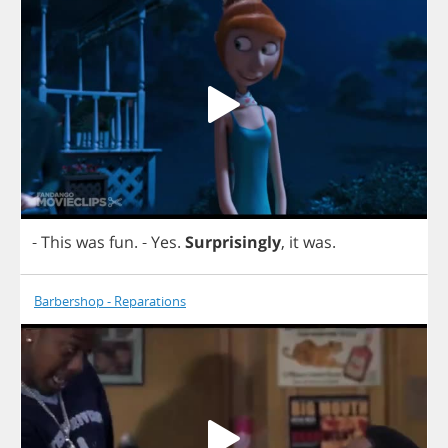
-
This
was
fun
.
-
Yes
.
Surprisingly
,
it
was
.
Barbershop - Reparations