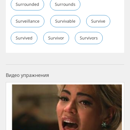
Surrounded
Surrounds
Surveillance
Survivable
Survive
Survived
Survivor
Survivors
Видео упражнения