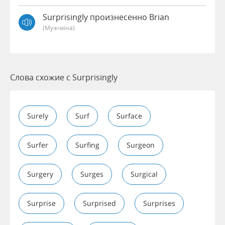
Surprisingly произнесенно Brian
(мужчина)
Слова схожие с Surprisingly
Surely
Surf
Surface
Surfer
Surfing
Surgeon
Surgery
Surges
Surgical
Surprise
Surprised
Surprises