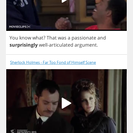
You
know
what
?
That
was
a
passionate
and
surprisingly
well
-
articulated
argument
.
Sherlock Holmes - Far Too Fond of Himself Scene