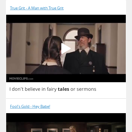
True Grit - A Man with True Grit
I
don't
believe
in
fairy
tales
or
sermons
Fool's Gold - Hey Babe!