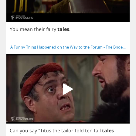
You
mean
their
fairy
tales
.
A Funny Thing Happened on the Way to the Forum - The Bride Is Dea
Can
you
say
"
Titus
the
tailor
told
ten
tall
tales