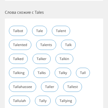
Слова схожие с Tales
Talbot
Tale
Talent
Talented
Talents
Talk
Talked
Talker
Talkin
Talking
Talks
Talky
Tall
Tallahassee
Taller
Tallest
Tallulah
Tally
Tallying