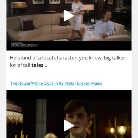
He's
kind
of
a
local
character
,
you
know
,
big
talker
,
lot
of
tall
tales
...
The House With a Clock in Its Walls - Broken Magic