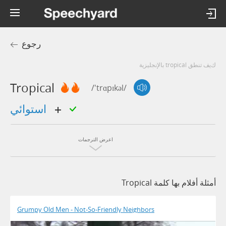
رجوع
كيف تنطق tropical بالإنجليزية
Tropical
/'trɑpɪkəl/
استوائي
اعرض الترجمات
أمثلة أفلام بها كلمة Tropical
Grumpy Old Men - Not-So-Friendly Neighbors