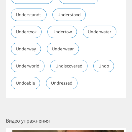
Understands
Understood
Undertook
Undertow
Underwater
Underway
Underwear
Underworld
Undiscovered
Undo
Undoable
Undressed
Видео упражнения