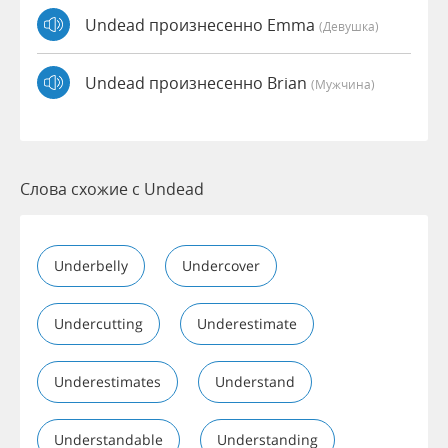
Undead произнесенно Emma
(девушка)
Undead произнесенно Brian
(мужчина)
Слова схожие с Undead
Underbelly
Undercover
Undercutting
Underestimate
Underestimates
Understand
Understandable
Understanding