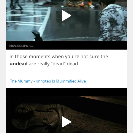
In
those
moments
when
you're
not
sure
the
undead
are
really
"
dead
"
dead
...
The Mummy - Imhotep Is Mummified Alive