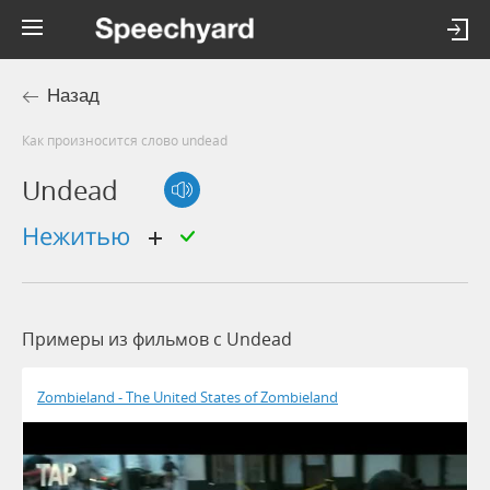
Назад
Как произносится слово undead
Undead
нежитью
Примеры из фильмов c Undead
Zombieland - The United States of Zombieland