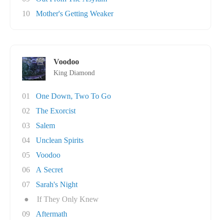
10
Mother's Getting Weaker
Voodoo
King Diamond
01
One Down, Two To Go
02
The Exorcist
03
Salem
04
Unclean Spirits
05
Voodoo
06
A Secret
07
Sarah's Night
●
If They Only Knew
09
Aftermath