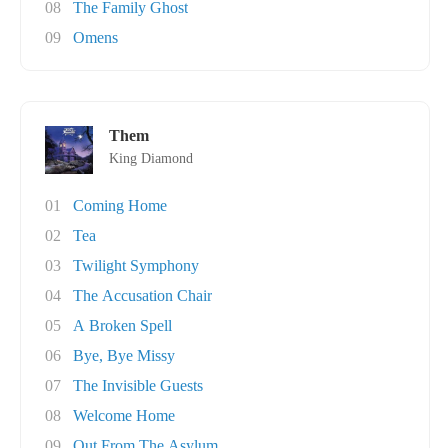
08
The Family Ghost
09
Omens
Them
King Diamond
01
Coming Home
02
Tea
03
Twilight Symphony
04
The Accusation Chair
05
A Broken Spell
06
Bye, Bye Missy
07
The Invisible Guests
08
Welcome Home
09
Out From The Asylum