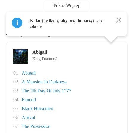
Pokaż Więcej
Kliknij tę ikonę, aby przetłumaczyć całe
zdanie.
Albumy, autor: King Diamond
Abigail
King Diamond
01
Abigail
02
A Mansion In Darkness
03
The 7th Day Of July 1777
04
Funeral
05
Black Horsemen
06
Arrival
07
The Possession