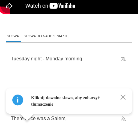
SŁOWA
SŁOWA DO NAUCZENIA SIĘ
Tuesday
night
-
Monday
morning
I
heard
a
policeman
say
to
Grandpa
:
Kliknij dowolne słowo, aby zobaczyć
tłumaczenie
There
once
was
a
Salem
,