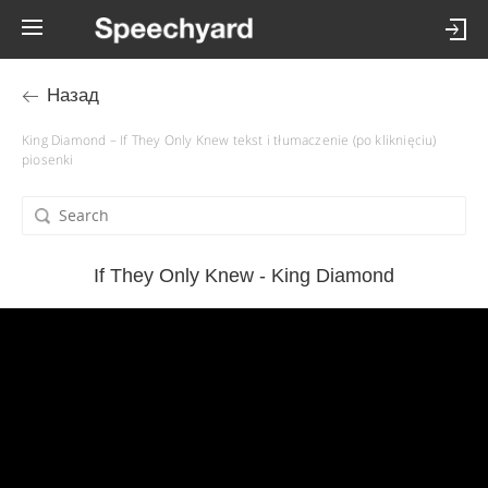
Назад
King Diamond – If They Only Knew tekst i tłumaczenie (po kliknięciu)
piosenki
If They Only Knew - King Diamond