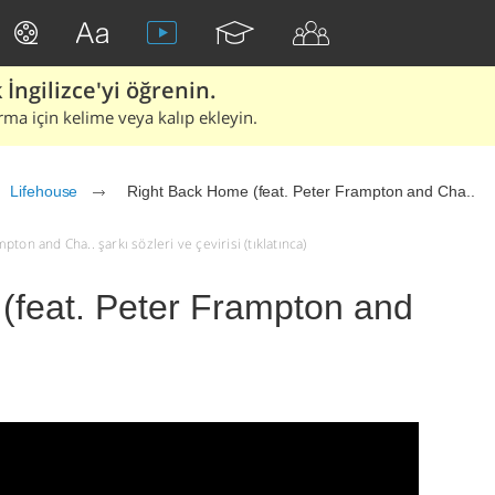
İngilizce'yi öğrenin.
rma için kelime veya kalıp ekleyin.
Lifehouse
Right Back Home (feat. Peter Frampton and Cha..
on and Cha.. şarkı sözleri ve çevirisi (tıklatınca)
(feat. Peter Frampton and