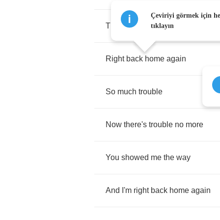
Çeviriyi görmek için h
The
thrill
is
gone
and
I'm
tıklayın
Right
back
home
again
So
much
trouble
Now
there's
trouble
no
more
You
showed
me
the
way
And
I'm
right
back
home
again