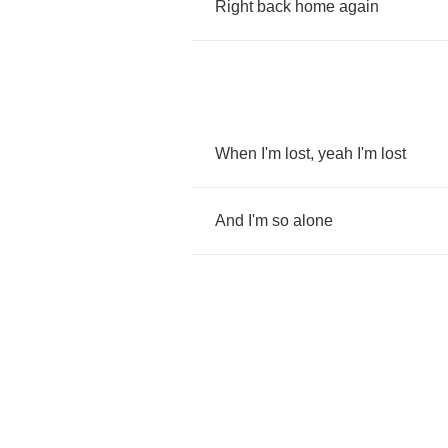
Right
back
home
again
When
I'm
lost
,
yeah
I'm
lost
And
I'm
so
alone