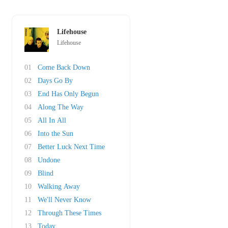
Lifehouse
Lifehouse
01
Come Back Down
02
Days Go By
03
End Has Only Begun
04
Along The Way
05
All In All
06
Into the Sun
07
Better Luck Next Time
08
Undone
09
Blind
10
Walking Away
11
We'll Never Know
12
Through These Times
13
Today