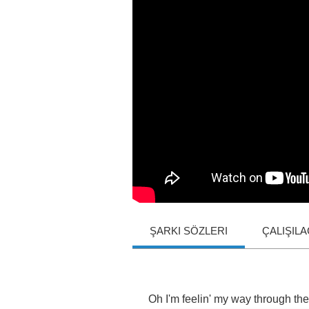
ŞARKI SÖZLERI
ÇALIŞIL
Oh
I'm
feelin'
my
way
through
the