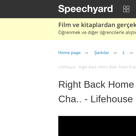
Film ve kitaplardan gerçek 
Öğrenmek ve diğer öğrencilerle alıştı
Home page
Şarkılar
L
Lifehouse – Right Back Home (feat. Peter Frampt
Right Back Home 
Cha.. - Lifehouse