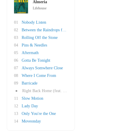
Almeria
Lifehouse
01
Nobody Listen
02
Between the Raindrops feat. Natasha Bedingfie..
03
Rolling Off the Stone
04
Pins & Needles
05
Aftermath
06
Gotta Be Tonight
07
Always Somwhere Close
08
Where I Come From
09
Barricade
●
Right Back Home (feat. Peter Frampton and Cha..
11
Slow Motion
12
Lady Day
13
Only You're the One
14
Moveonday