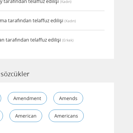
arafından telaffuz edilişi
(kadın)
tarafından telaffuz edilişi
(kadın)
 tarafından telaffuz edilişi
(erkek)
sözcükler
Amendment
Amends
American
Americans