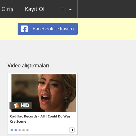
Giriş
Kayıt Ol
Tr
Facebook ile kayıt ol
Video alıştırmaları
Cadillac Records - All I Could Do Was
Cry Scene