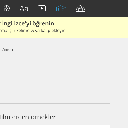
İngilizce'yi öğrenin.
rma için kelime veya kalıp ekleyin.
Amen
ilmlerden örnekler