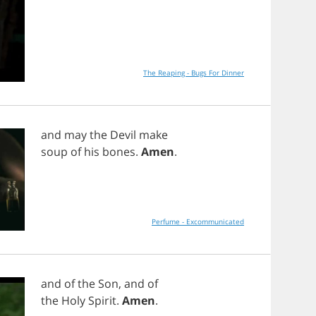
The Reaping - Bugs For Dinner
and
may
the
Devil
make
soup
of
his
bones
.
Amen
.
Perfume - Excommunicated
and
of
the
Son
,
and
of
the
Holy
Spirit
.
Amen
.