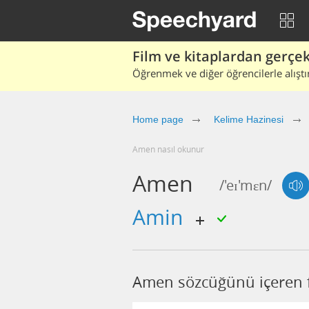
Film ve kitaplardan gerçek 
Öğrenmek ve diğer öğrencilerle alıştı
Home page
Kelime Hazinesi
amen nasıl okunur
Amen
/'eɪ'mɛn/
amin
Amen sözcüğünü içeren f