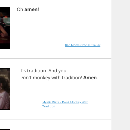
Oh
amen
!
Bad Moms Official Trailer
- It's
tradition
.
And
you
...
- Don't
monkey
with
tradition
!
Amen
.
Mystic Pizza - Don't Monkey With
Tradition