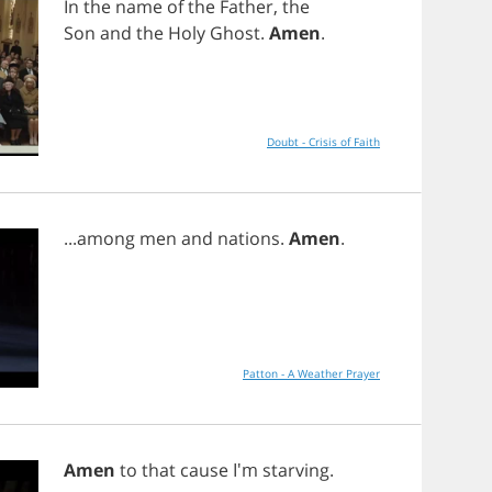
In
the
name
of
the
Father
,
the
Son
and
the
Holy
Ghost
.
Amen
.
Doubt - Crisis of Faith
...
among
men
and
nations
.
Amen
.
Patton - A Weather Prayer
Amen
to
that
cause
I'm
starving
.