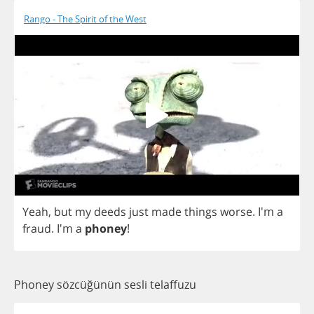
Rango - The Spirit of the West
Yeah
,
but
my
deeds
just
made
things
worse
. I'm
a
fraud
. I'm
a
phoney
!
Phoney sözcüğünün sesli telaffuzu