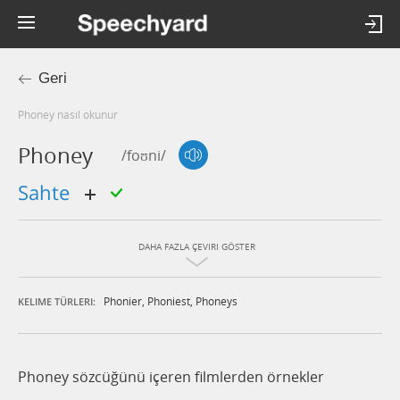
Geri
phoney nasıl okunur
Phoney
/foʊni/
sahte
DAHA FAZLA ÇEVIRI GÖSTER
Phonier
,
Phoniest
,
Phoneys
KELIME TÜRLERI:
Phoney sözcüğünü içeren filmlerden örnekler