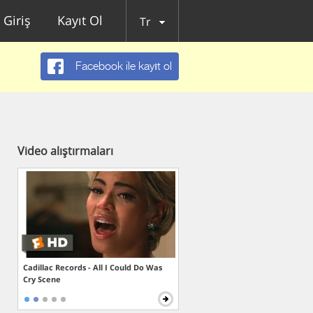
Giriş
Kayıt Ol
Tr
Facebook ile kayıt ol
Video alıştırmaları
Cadillac Records - All I Could Do Was
Cry Scene