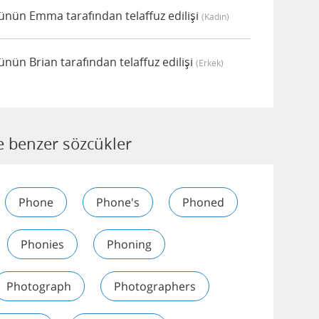
nün Emma tarafından telaffuz edilişi
(kadın)
ün Brian tarafından telaffuz edilişi
(erkek)
 benzer sözcükler
Phone
Phone's
Phoned
Phonies
Phoning
Photograph
Photographers