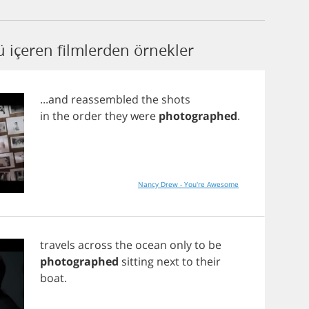
içeren filmlerden örnekler
...
and
reassembled
the
shots
in
the
order
they
were
photographed
.
Nancy Drew - You're Awesome
travels
across
the
ocean
only
to
be
photographed
sitting
next
to
their
boat
.