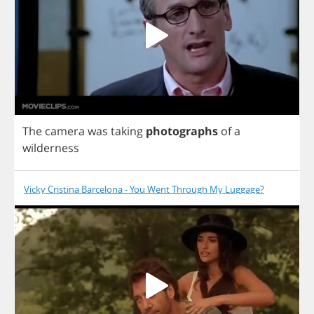
The
camera
was
taking
photographs
of
a
wilderness
Vicky Cristina Barcelona - You Went Through My Luggage?