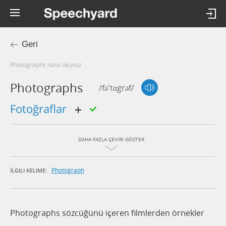
Geri
photographs nasıl okunur
Photographs
/fə'tɑgrəf/
fotoğraflar
DAHA FAZLA ÇEVIRI GÖSTER
Photograph
İLGILI KELIME:
Photographs sözcüğünü içeren filmlerden örnekler