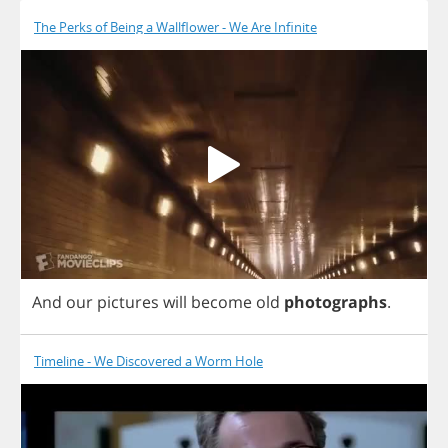
The Perks of Being a Wallflower - We Are Infinite
And
our
pictures
will
become
old
photographs
.
Timeline - We Discovered a Worm Hole