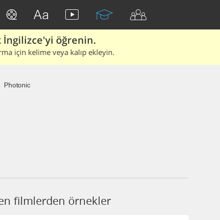
İngilizce'yi öğrenin.
rma için kelime veya kalıp ekleyin.
Photonic
en filmlerden örnekler