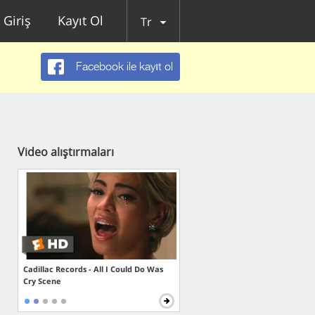
Giriş
Kayıt Ol
Tr
Facebook ile kayıt ol
Video alıştırmaları
Cadillac Records - All I Could Do Was
Cry Scene