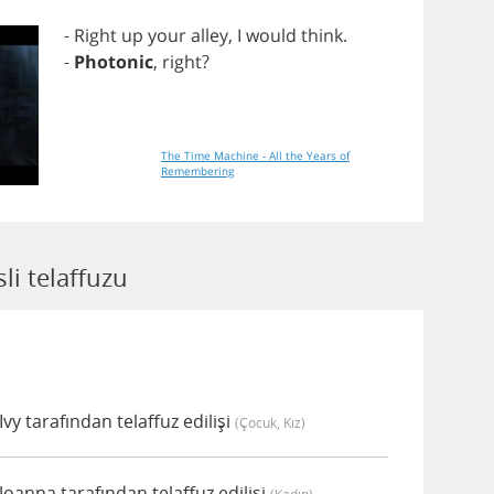
-
Right
up
your
alley
,
I
would
think
.
-
Photonic
,
right
?
The Time Machine - All the Years of
Remembering
i telaffuzu
y tarafından telaffuz edilişi
(çocuk, Kız)
anna tarafından telaffuz edilişi