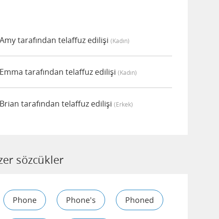
my tarafından telaffuz edilişi
(kadın)
mma tarafından telaffuz edilişi
(kadın)
ian tarafından telaffuz edilişi
(erkek)
er sözcükler
Phone
Phone's
Phoned