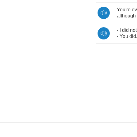
You're
e
although
-
I
did
not
-
You
did