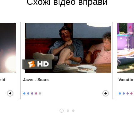
Схожі відео вправи
eld
Jaws - Scars
Vacatio