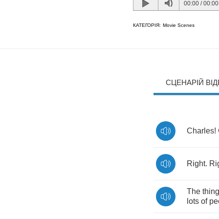
00:00
/
00:00
КАТЕГОРІЯ:
Movie Scenes
СЦЕНАРІЙ ВІ
Charles
!
Right
.
Ri
The
thin
lots
of
pe