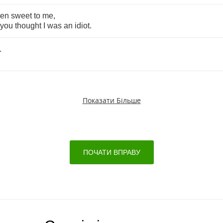
ven
sweet
to
me
,
you
thought
I
was
an
idiot
.
.
.
Показати Більше
ПОЧАТИ ВПРАВУ