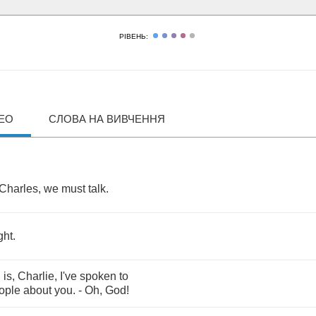
РІВЕНЬ:
ДЕО
СЛОВА НА ВИВЧЕННЯ
Charles
,
we
must
talk
.
ght
.
g
is
,
Charlie
,
I've
spoken
to
ople
about
you
. -
Oh
,
God
!