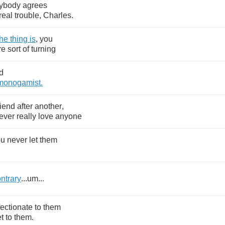
ybody
agrees
real
trouble
,
Charles
.
he
thing
is
,
you
re
sort
of
turning
d
monogamist
.
riend
after
another
,
ever
really
love
anyone
ou
never
let
them
ntrary
...
um
...
fectionate
to
them
t
to
them
.