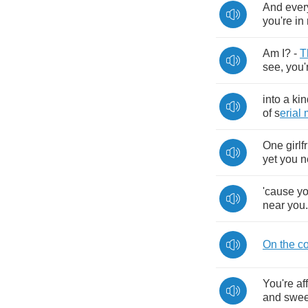
And
ever
you're
in
Am
I
? -
T
see
,
you'
into
a
kin
of
s
erial
One
girlf
yet
you
n
'cause
y
near
you
.
On
the
co
You're
af
and
swee