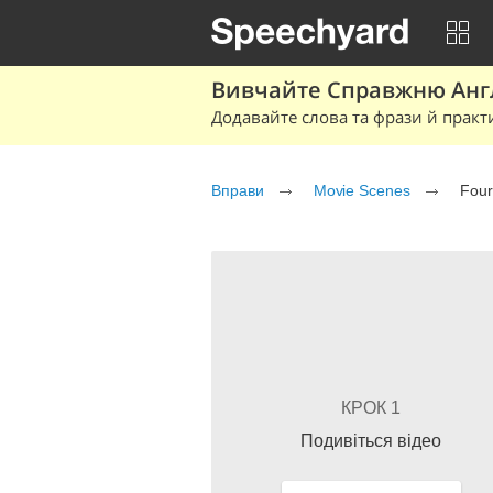
Вивчайте Справжню Англі
Додавайте слова та фрази й практ
Вправи
Movie Scenes
Four
КРОК 1
Подивіться відео