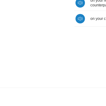
on
your
r
counterpa
on
your
c