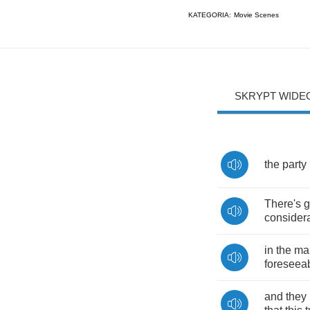
KATEGORIA:
Movie Scenes
SKRYPT WIDE
the
party
There's
g
consider
in
the
ma
foreseea
and
they