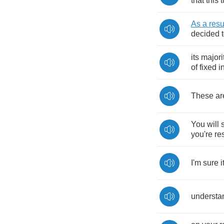
that
this
t
As
a
resu
decided
its
majori
of
fixed
i
These
ar
You
will
you're
re
I'm
sure
i
understa