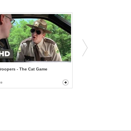
roopers - The Cat Game
Back to the Future - You'