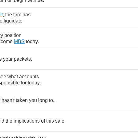
urmoil
begin
with
us
.
lt
,
the
firm
has
to
liquidate
ty
position
ncome
MBS
today
.
e
your
packets
.
see
what
accounts
sponsible
for
today
.
t
hasn't
taken
you
long
to
...
nd
the
implications
of
this
sale