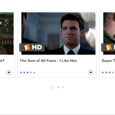
at?
The Sum of All Fears - I Like Him
Super T