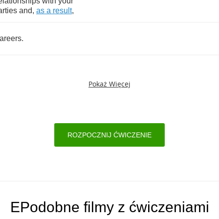
elationships
with
your
rties
and
,
as
a
result
,
areers
.
Pokaż Więcej
ROZPOCZNIJ ĆWICZENIE
EPodobne filmy z ćwiczeniami