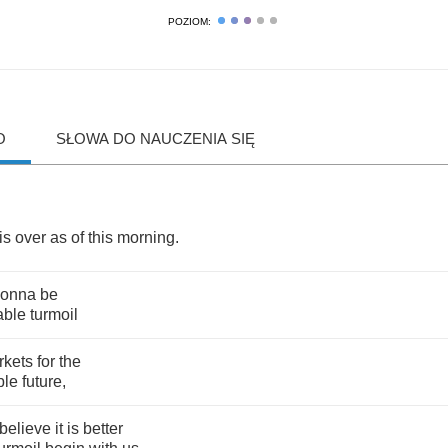
POZIOM:
O
SŁOWA DO NAUCZENIA SIĘ
is
over
as
of
this
morning
.
onna
be
able
turmoil
rkets
for
the
ble
future
,
believe
it
is
better