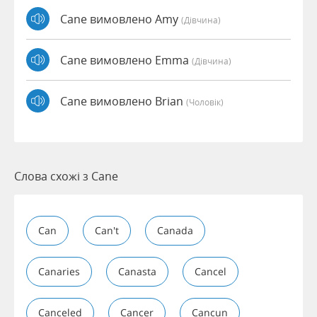
Cane вимовлено Amy
(дівчина)
Cane вимовлено Emma
(дівчина)
Cane вимовлено Brian
(чоловік)
Слова схожі з Cane
Can
Can't
Canada
Canaries
Canasta
Cancel
Canceled
Cancer
Cancun