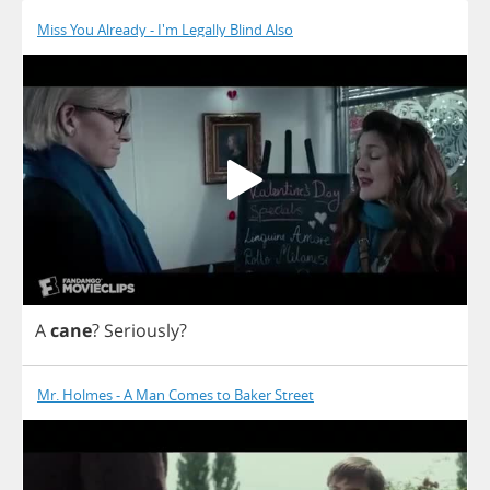
Miss You Already - I'm Legally Blind Also
A
cane
?
Seriously
?
Mr. Holmes - A Man Comes to Baker Street