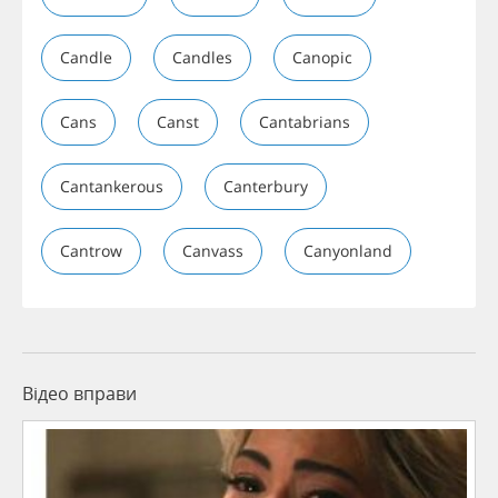
Candle
Candles
Canopic
Cans
Canst
Cantabrians
Cantankerous
Canterbury
Cantrow
Canvass
Canyonland
Відео вправи