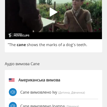
"
The
cane
shows
the
marks
of
a
dog's
teeth
.
Аудіо вимова Cane
Американська вимова
Cane вимовлено Ivy
(дитина, Дівчинка)
Cane вимовлено Joanna
(дівчина)