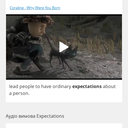
Coraline - Why Were You Born
lead
people
to
have
ordinary
expectations
about
a
person
.
Аудіо вимова Expectations