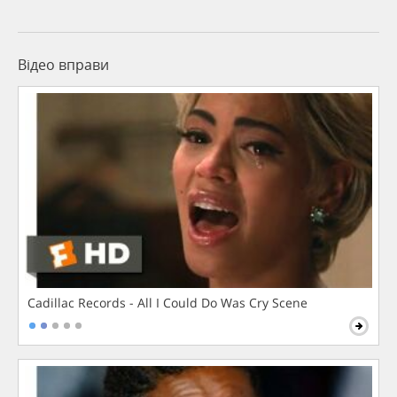
Відео вправи
Cadillac Records - All I Could Do Was Cry Scene