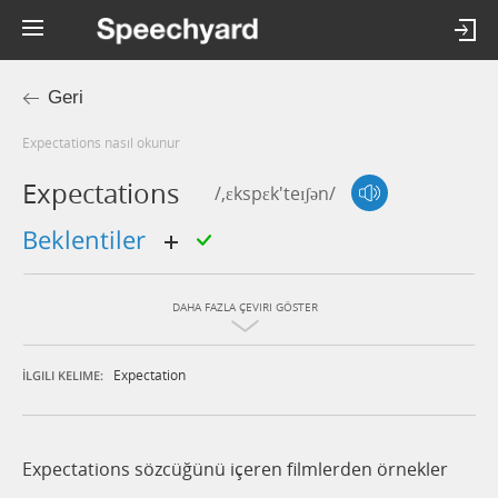
Geri
expectations nasıl okunur
Expectations
/,ɛkspɛk'teɪʃən/
beklentiler
DAHA FAZLA ÇEVIRI GÖSTER
Expectation
İLGILI KELIME:
Expectations sözcüğünü içeren filmlerden örnekler