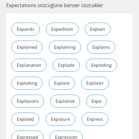
Expectations sözcüğüne benzer sözcükler
Expands
Expedition
Explain
Explained
Explaining
Explains
Explanation
Explode
Exploding
Exploiting
Explore
Explorer
Explosions
Explosive
Expo
Exposed
Exposure
Express
Expressed
Expression