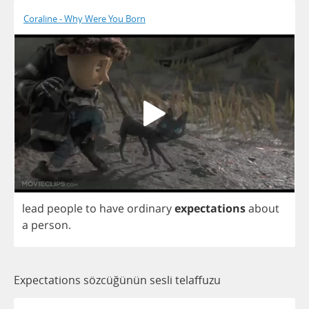
Coraline - Why Were You Born
lead
people
to
have
ordinary
expectations
about
a
person
.
Expectations sözcüğünün sesli telaffuzu