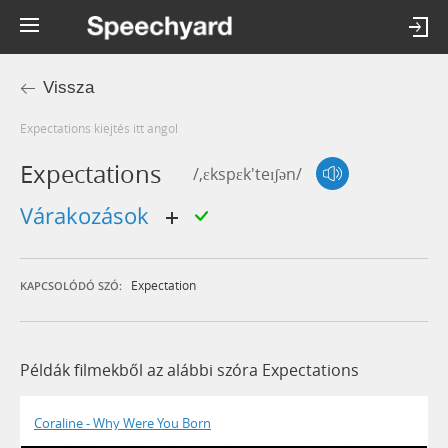
Vissza
expectations kiejtés itt angol
Expectations
/,ɛkspɛk'teɪʃən/
várakozások
Expectation
KAPCSOLÓDÓ SZÓ:
Példák filmekből az alábbi szóra Expectations
Coraline - Why Were You Born