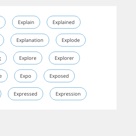
Explain
Explained
Explanation
Explode
g
Explore
Explorer
e
Expo
Exposed
Expressed
Expression