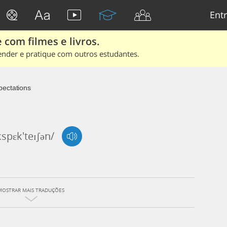
Entr
 com filmes e livros.
ender e pratique com outros estudantes.
pectations
kspɛk'teɪʃən/
MOSTRAR MAIS TRADUÇÕES