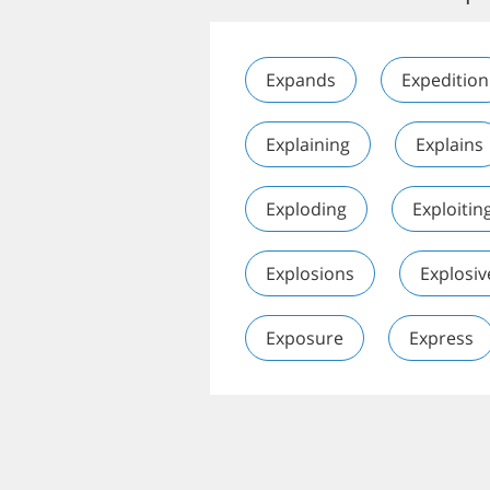
Expands
Expedition
Explaining
Explains
Exploding
Exploitin
Explosions
Explosiv
Exposure
Express