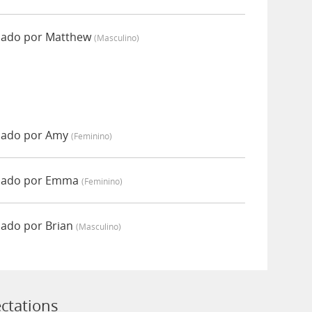
iado por Matthew
(masculino)
ciado por Amy
(feminino)
ciado por Emma
(feminino)
iado por Brian
(masculino)
ectations