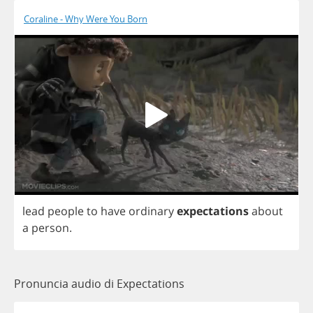
Coraline - Why Were You Born
lead
people
to
have
ordinary
expectations
about
a
person
.
Pronuncia audio di Expectations