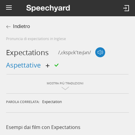
Indietro
Pronuncia di expectations in Inglese
Expectations
/,ɛkspɛk'teɪʃən/
aspettative
MOSTRA PIÙ TRADUZIONI
Expectation
PAROLA CORRELATA:
Esempi dai film con Expectations