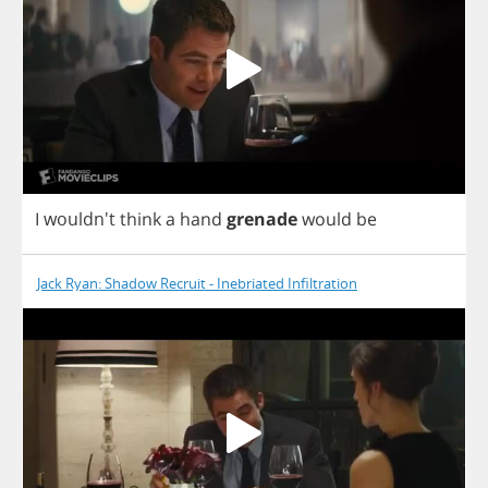
I
wouldn't
think
a
hand
grenade
would
be
Jack Ryan: Shadow Recruit - Inebriated Infiltration