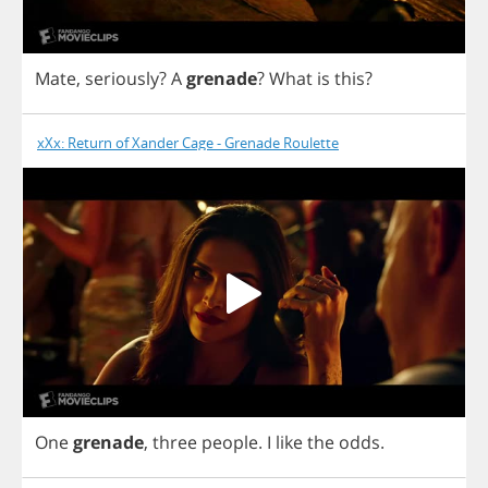
Mate
,
seriously
?
A
grenade
?
What
is
this
?
xXx: Return of Xander Cage - Grenade Roulette
One
grenade
,
three
people
.
I
like
the
odds
.