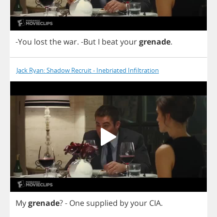
-
You
lost
the
war
.
-
But
I
beat
your
grenade
.
Jack Ryan: Shadow Recruit - Inebriated Infiltration
My
grenade
?
-
One
supplied
by
your
CIA
.