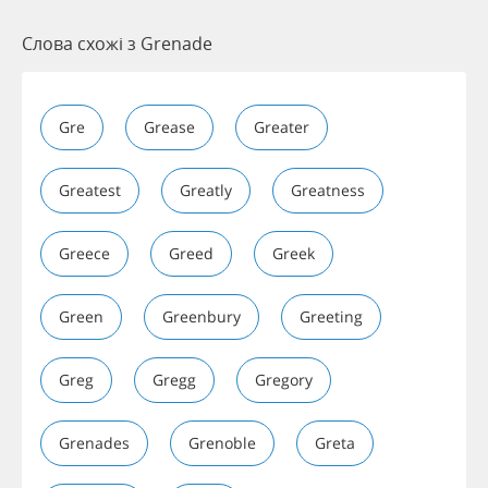
Слова схожі з Grenade
Gre
Grease
Greater
Greatest
Greatly
Greatness
Greece
Greed
Greek
Green
Greenbury
Greeting
Greg
Gregg
Gregory
Grenades
Grenoble
Greta