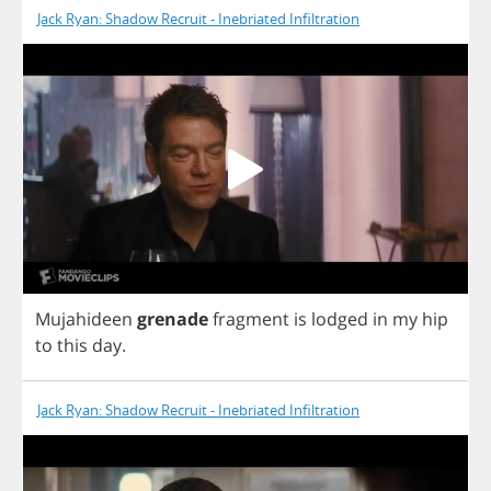
Jack Ryan: Shadow Recruit - Inebriated Infiltration
Mujahideen
grenade
fragment
is
lodged
in
my
hip
to
this
day
.
Jack Ryan: Shadow Recruit - Inebriated Infiltration