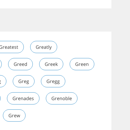
Greatest
Greatly
Greed
Greek
Green
g
Greg
Gregg
Grenades
Grenoble
Grew