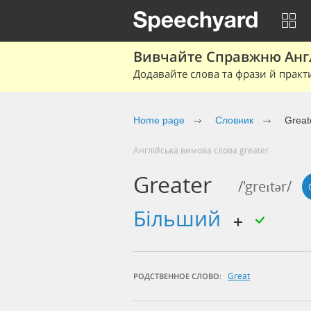
Вивчайте Справжню Англі
Додавайте слова та фрази й практ
Home page
Cловник
Great
Англійська вимова слова greater
Greater
/'greɪtər/
більший
Great
РОДСТВЕННОЕ СЛОВО: