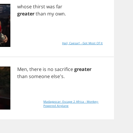
whose
thirst
was
far
greater
than
my
own
.
Hail, Caesar! - Got Most Of It
Men
,
there
is
no
sacrifice
greater
than
someone
else's.
Madagascar: Escape 2 Africa - Monkey-
Powered Airplane