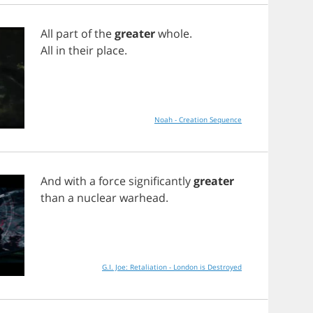
All
part
of
the
greater
whole
.
All
in
their
place
.
Noah - Creation Sequence
And
with
a
force
significantly
greater
than
a
nuclear
warhead
.
G.I. Joe: Retaliation - London is Destroyed