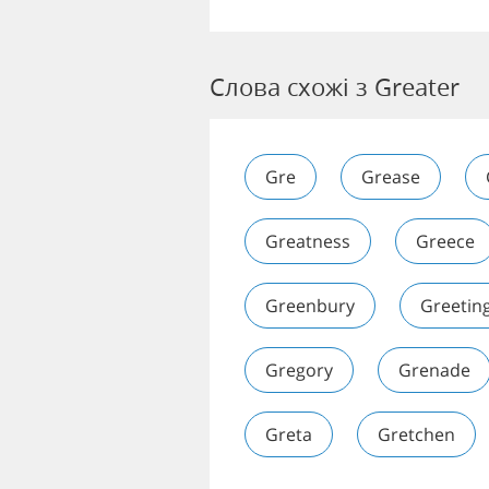
Слова схожі з Greater
Gre
Grease
Greatness
Greece
Greenbury
Greetin
Gregory
Grenade
Greta
Gretchen