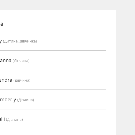
ва
vy
(дитина, Дівчинка)
oanna
(дівчина)
Kendra
(дівчина)
imberly
(дівчина)
lli
(дівчина)