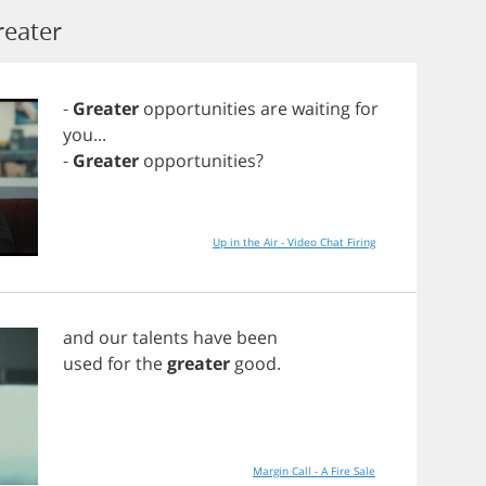
reater
-
Greater
opportunities
are
waiting
for
you
...
-
Greater
opportunities
?
Up in the Air - Video Chat Firing
and
our
talents
have
been
used
for
the
greater
good
.
Margin Call - A Fire Sale