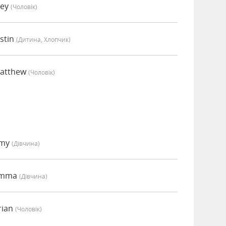
oey
(чоловік)
stin
(дитина, Хлопчик)
Matthew
(чоловік)
Amy
(дівчина)
 Emma
(дівчина)
rian
(чоловік)