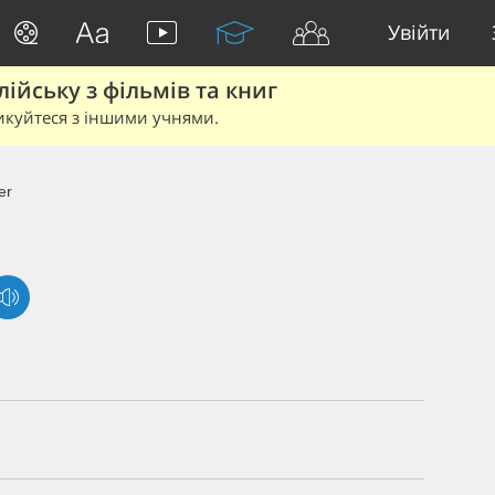
Увійти
йську з фільмів та книг
икуйтеся з іншими учнями.
er