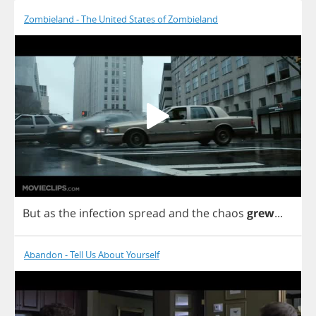
Zombieland - The United States of Zombieland
But
as
the
infection
spread
and
the
chaos
grew
...
Abandon - Tell Us About Yourself