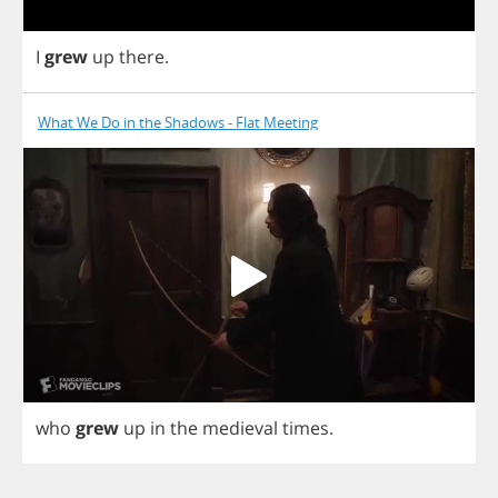
I
grew
up
there
.
What We Do in the Shadows - Flat Meeting
who
grew
up
in
the
medieval
times
.