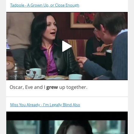
Tadpole - A Grown Up, or Close Enough
Oscar
,
Eve
and
I
grew
up
together
.
Miss You Already - I'm Legally Blind Also