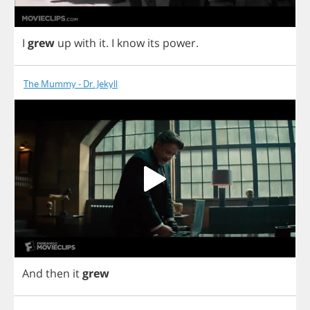
I
grew
up
with
it
.
I
know
its
power
.
The Mummy - Dr. Jekyll
And
then
it
grew