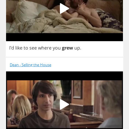
I'd
like
to
see
where
you
grew
up
.
Dean - Selling the House