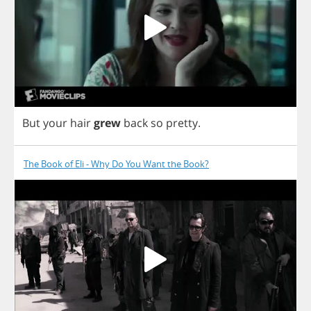
But
your
hair
grew
back
so
pretty
.
The Book of Eli - Why Do You Want the Book?