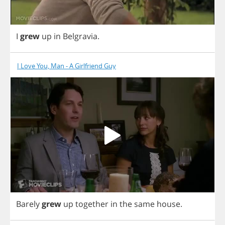
I
grew
up
in
Belgravia
.
I Love You, Man - A Girlfriend Guy
Barely
grew
up
together
in
the
same
house
.