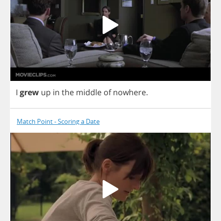
I
grew
up
in
the
middle
of
nowhere
.
Match Point - Scoring a Date