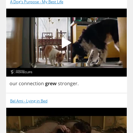
A Dog's Purpose - My Best Life
our
connection
grew
stronger
.
Bel Ami - Lying in Bed