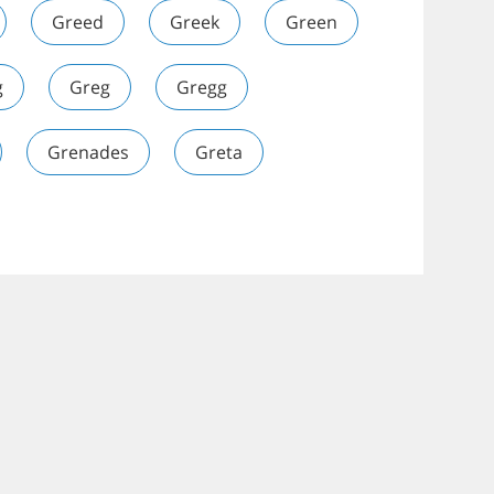
Greed
Greek
Green
g
Greg
Gregg
Grenades
Greta