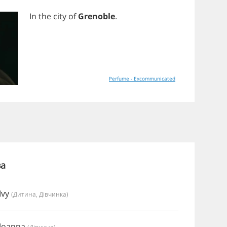
In
the
city
of
Grenoble
.
Perfume - Excommunicated
ва
Ivy
(дитина, Дівчинка)
 Joanna