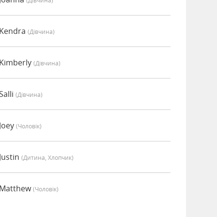
(дівчина)
 Kendra
(дівчина)
Kimberly
(дівчина)
alli
(дівчина)
Joey
(чоловік)
Justin
(дитина, Хлопчик)
 Matthew
(чоловік)