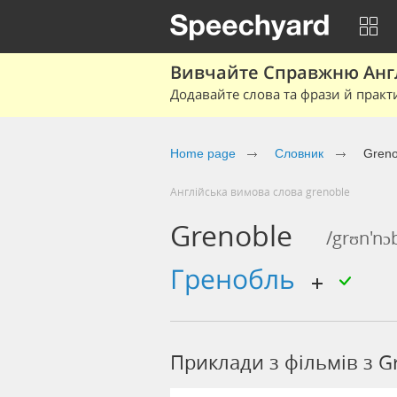
Вивчайте Справжню Англі
Додавайте слова та фрази й практ
Home page
Cловник
Greno
Англійська вимова слова grenoble
Grenoble
/grʊn'nɔ
гренобль
Приклади з фільмів з G