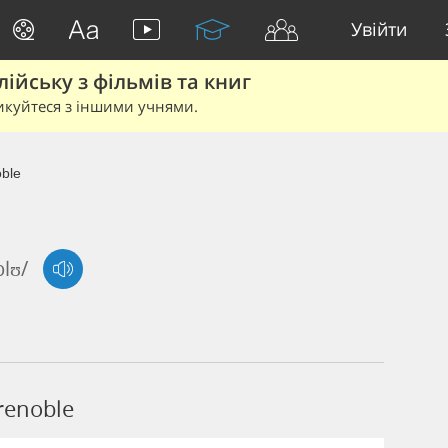
Увійти
йську з фільмів та книг
икуйтеся з іншими учнями.
ble
blʊ/
renoble