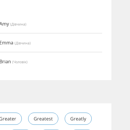
 Amy
(дівчина)
о Emma
(дівчина)
Brian
(чоловік)
Greater
Greatest
Greatly