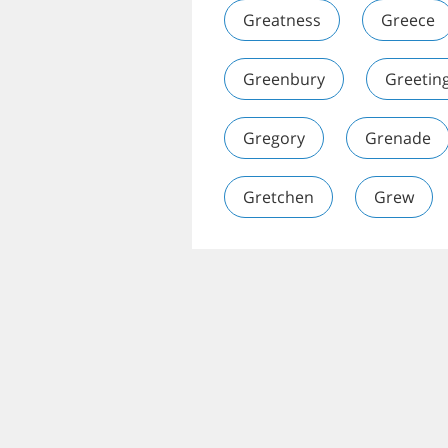
Greatness
Greece
Greenbury
Greetin
Gregory
Grenade
Gretchen
Grew