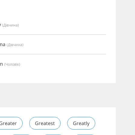
y
(дівчина)
mma
(дівчина)
an
(чоловік)
Greater
Greatest
Greatly