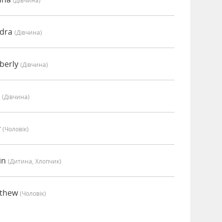
(дівчина)
ndra
(дівчина)
berly
(дівчина)
i
(дівчина)
y
(чоловік)
in
(дитина, Хлопчик)
tthew
(чоловік)