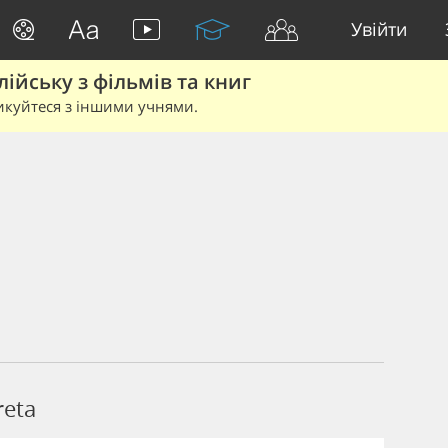
Увійти
йську з фільмів та книг
икуйтеся з іншими учнями.
reta