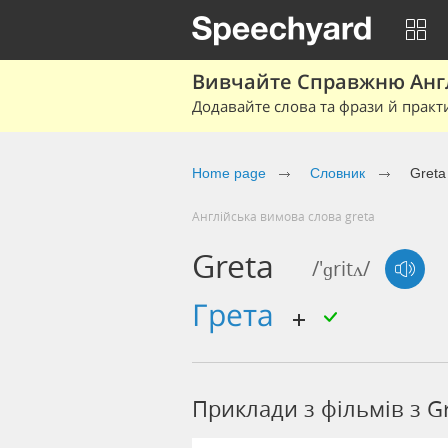
Вивчайте Справжню Англі
Додавайте слова та фрази й практ
Home page
Cловник
Greta
Англійська вимова слова greta
Greta
/'ɡritʌ/
Грета
Приклади з фільмів з G