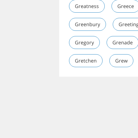
Greatness
Greece
Greenbury
Greetin
Gregory
Grenade
Gretchen
Grew