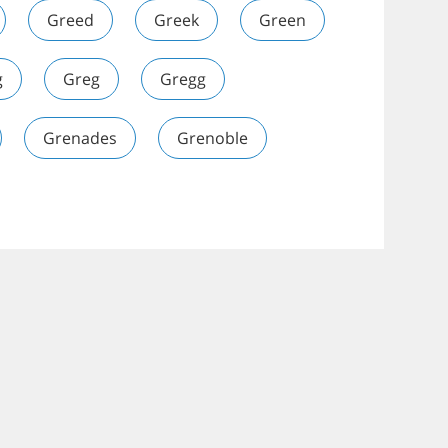
Greed
Greek
Green
g
Greg
Gregg
Grenades
Grenoble