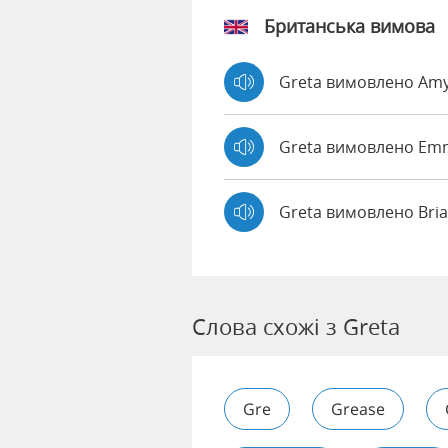
Британська вимова
Greta вимовлено Am
Greta вимовлено E
Greta вимовлено Bri
Слова схожі з Greta
Gre
Grease