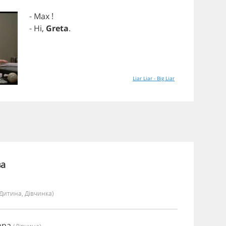
-
Max
!
-
Hi
,
Greta
.
Liar Liar - Big Liar
ва
(дитина, Дівчинка)
nna