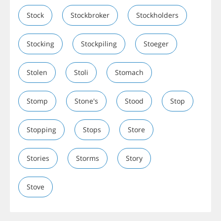
Stock
Stockbroker
Stockholders
Stocking
Stockpiling
Stoeger
Stolen
Stoli
Stomach
Stomp
Stone's
Stood
Stop
Stopping
Stops
Store
Stories
Storms
Story
Stove