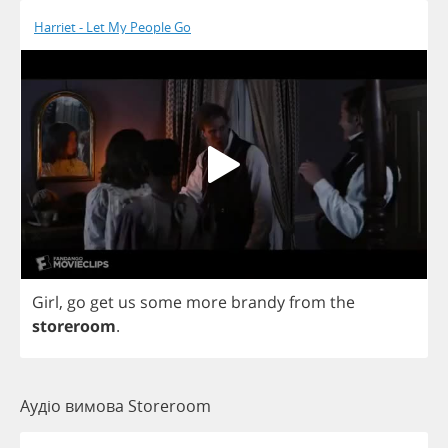
Harriet - Let My People Go
Girl
,
go
get
us
some
more
brandy
from
the
storeroom
.
Аудіо вимова Storeroom