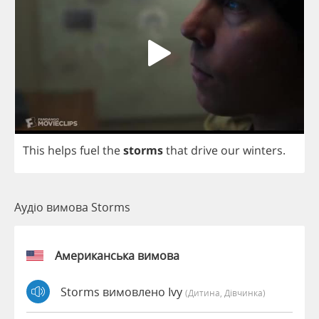
This
helps
fuel
the
storms
that
drive
our
winters
.
Аудіо вимова Storms
Американська вимова
Storms вимовлено Ivy
(дитина, Дівчинка)