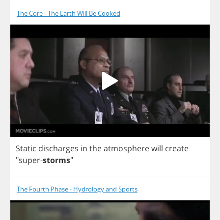
The Core - The Earth Will Be Cooked
Static
discharges
in
the
atmosphere
will
create
"
super
-
storms
"
The Fourth Phase - Hydrology and Sports