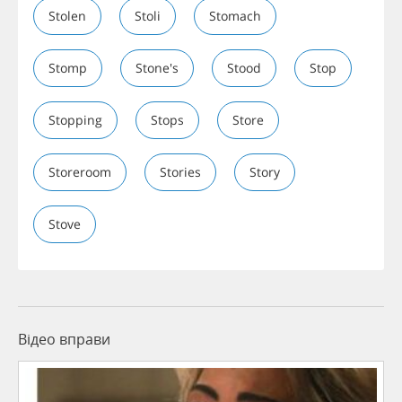
Stolen
Stoli
Stomach
Stomp
Stone's
Stood
Stop
Stopping
Stops
Store
Storeroom
Stories
Story
Stove
Відео вправи