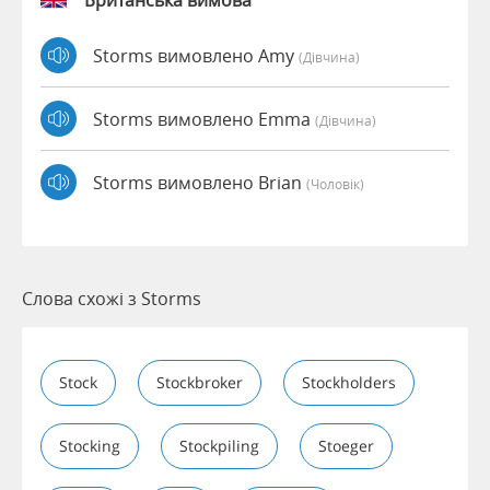
Британська вимова
Storms вимовлено Amy
(дівчина)
Storms вимовлено Emma
(дівчина)
Storms вимовлено Brian
(чоловік)
Слова схожі з Storms
Stock
Stockbroker
Stockholders
Stocking
Stockpiling
Stoeger