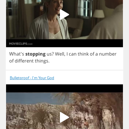
What's
stopping
us
?
Well
,
I
can
think
of
a
number
of
different
things
.
Bulletproof - I'm Your God