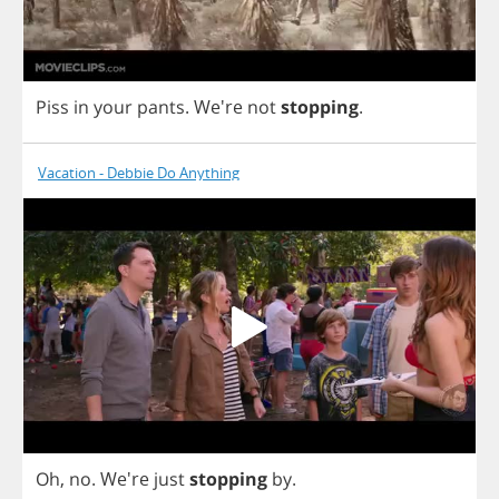
Piss
in
your
pants
.
We're
not
stopping
.
Vacation - Debbie Do Anything
Oh
,
no
. We're
just
stopping
by
.