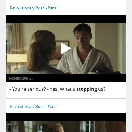
Revolutionary Road - Paris!
- You're
serious
?
-
Yes
. What's
stopping
us
?
Revolutionary Road - Paris!