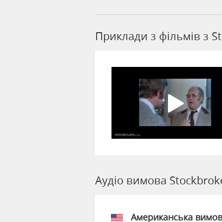
Приклади з фільмів з S
Аудіо вимова Stockbrok
Американська вимо