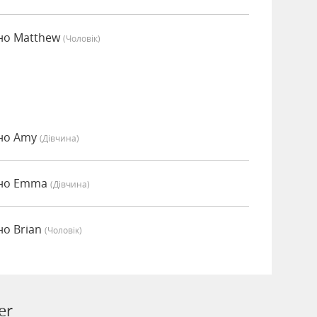
ено Matthew
(чоловік)
ено Amy
(дівчина)
ено Emma
(дівчина)
но Brian
(чоловік)
er