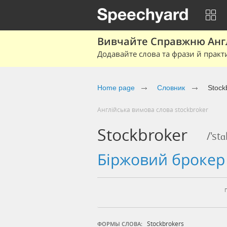
Вивчайте Справжню Англі
Додавайте слова та фрази й практ
Home page
Cловник
Stock
Англійська вимова слова stockbroker
Stockbroker
/'st
біржовий броке
Stockbrokers
ФОРМЫ СЛОВА: