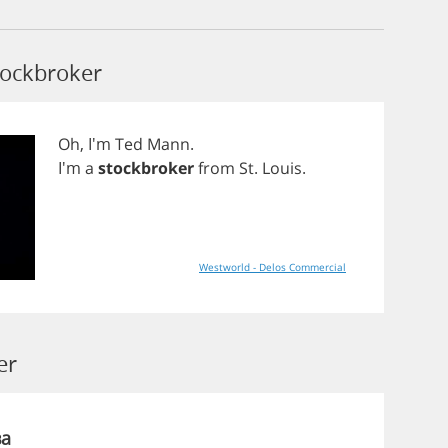
tockbroker
Oh
, I'm
Ted
Mann
.
I'm
a
stockbroker
from
St
.
Louis
.
Westworld - Delos Commercial
er
ва