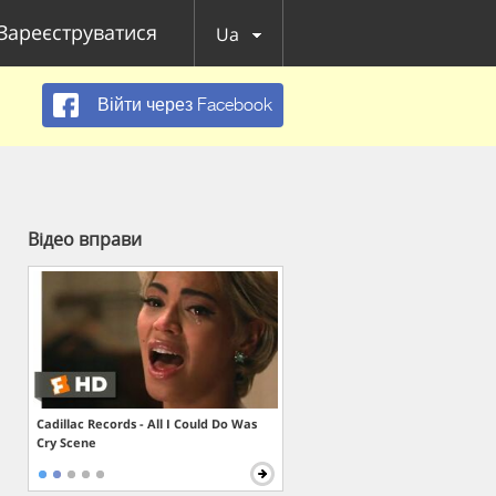
Зареєструватися
Ua
Війти через Facebook
Відео вправи
Cadillac Records - All I Could Do Was
Cry Scene