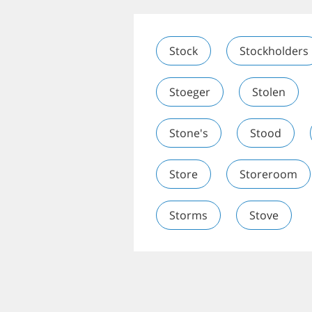
Stock
Stockholders
Stoeger
Stolen
Stone's
Stood
Store
Storeroom
Storms
Stove