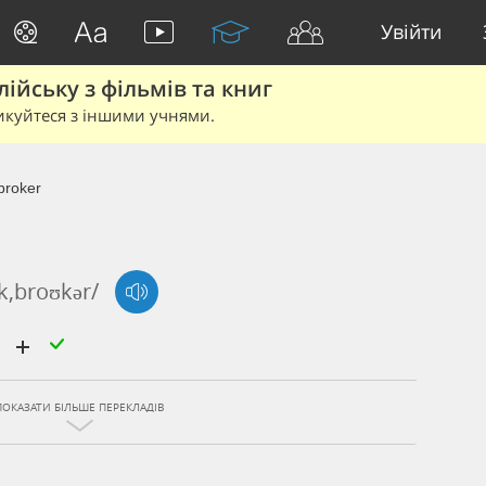
Увійти
йську з фільмів та книг
икуйтеся з іншими учнями.
broker
ɑk,broʊkər/
р
ПОКАЗАТИ БІЛЬШЕ ПЕРЕКЛАДІВ