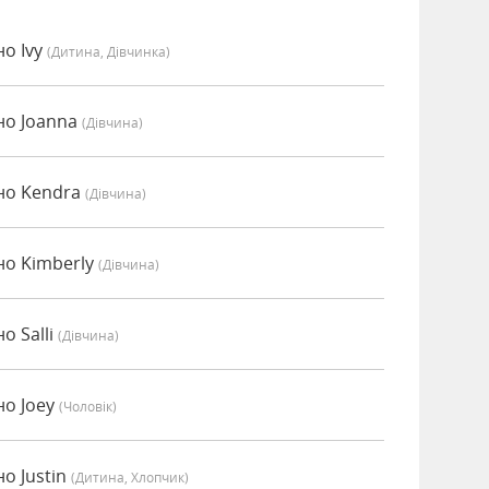
но Ivy
(дитина, Дівчинка)
но Joanna
(дівчина)
но Kendra
(дівчина)
но Kimberly
(дівчина)
о Salli
(дівчина)
но Joey
(чоловік)
о Justin
(дитина, Хлопчик)