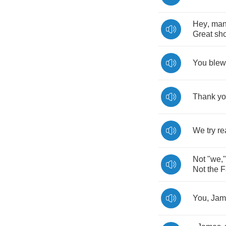
Hey
,
ma
Great
sh
You
blew
Thank
y
We
try
re
Not
"
we
,
Not
the
F
You
,
Jam