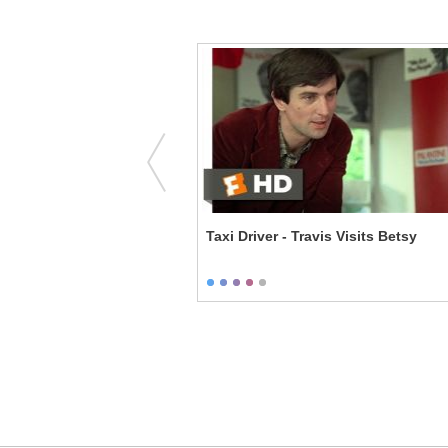
e with Dad
Taxi Driver - Travis Visits Betsy