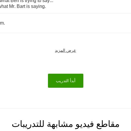
what
Ben
is
trying
to
say
...
what
Mr
.
Bart
is
saying
.
im
.
عرض المزيد
أبدأ التدريب
مقاطع فيديو مشابهة للتدريبات