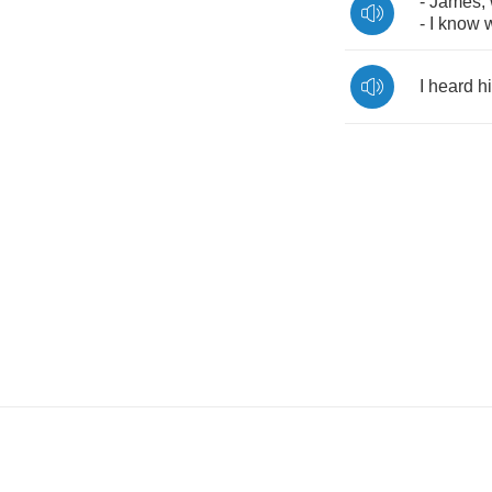
-
James
,
-
I
know
I
heard
h