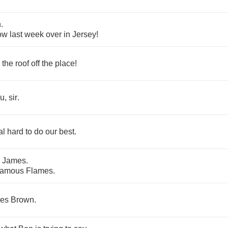
n
.
ow
last
week
over
in
Jersey
!
the
roof
off
the
place
!
ou
,
sir
.
al
hard
to
do
our
best
.
"
James
.
amous
Flames
.
es
Brown
.