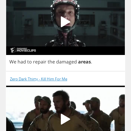
We
had
to
repair
the
damaged
areas
.
Zero Dark Thirty - Kill Him For Me