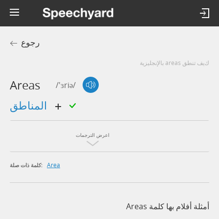
رجوع
كيف تنطق areas بالإنجليزية
Areas
/'ɜriə/
المناطق
اعرض الترجمات
Area
كلمة ذات صلة:
أمثلة أفلام بها كلمة Areas