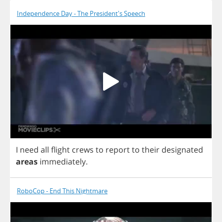
Independence Day - The President's Speech
I
need
all
flight
crews
to
report
to
their
designated
areas
immediately
.
RoboCop - End This Nightmare