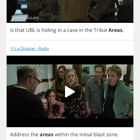
is
that
UBL
is
hiding
in
a
cave
in
the
Tribal
Areas
,
It's a Disaster - Radio
Address
the
areas
within
the
initial
blast
zone
.