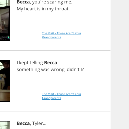
Becca
, you're
scaring
me
.
My
heart
is
in
my
throat
.
The Visit - Those Aren't Your
Grandparents
I
kept
telling
Becca
something
was
wrong
, didn't
I
?
The Visit - Those Aren't Your
Grandparents
Becca
,
Tyler
...