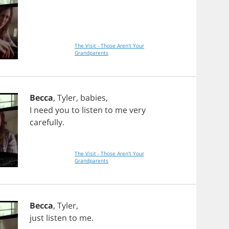
The Visit - Those Aren't Your
Grandparents
Becca
,
Tyler
,
babies
,
I
need
you
to
listen
to
me
very
carefully
.
The Visit - Those Aren't Your
Grandparents
Becca
,
Tyler
,
just
listen
to
me
.