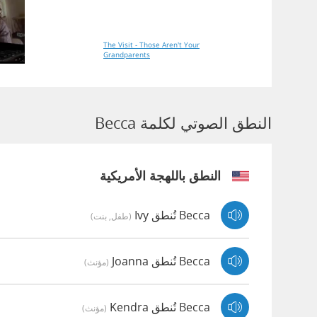
The Visit - Those Aren't Your
Grandparents
النطق الصوتي لكلمة Becca
النطق باللهجة الأمريكية
Becca تُنطق Ivy
(طفل, بنت)
Becca تُنطق Joanna
(مؤنث)
Becca تُنطق Kendra
(مؤنث)