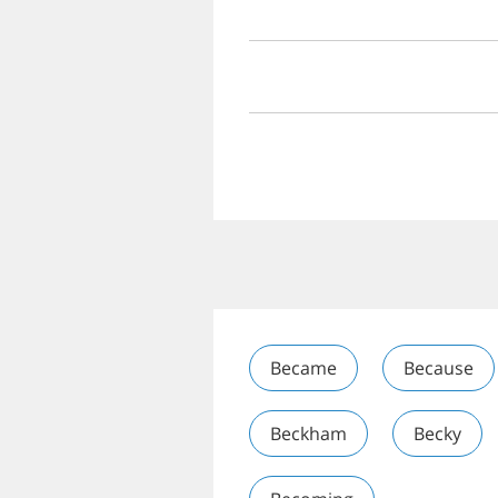
Became
Because
Beckham
Becky