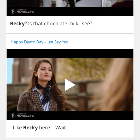
Becky
?
Is
that
chocolate
milk
I
see
?
Happy Death Day - Just Say Yes
-
Like
Becky
here
.
-
Wait
.