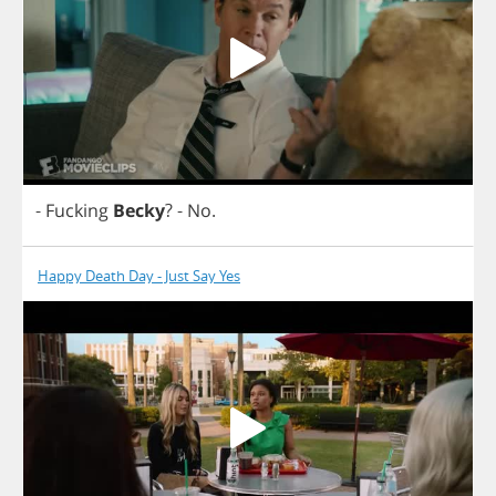
-
Fucking
Becky
?
-
No
.
Happy Death Day - Just Say Yes