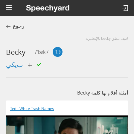
رجوع
كيف تنطق becky بالإنجليزية
Becky
/'bɛki/
بيكي
أمثلة أفلام بها كلمة Becky
Ted - White Trash Names