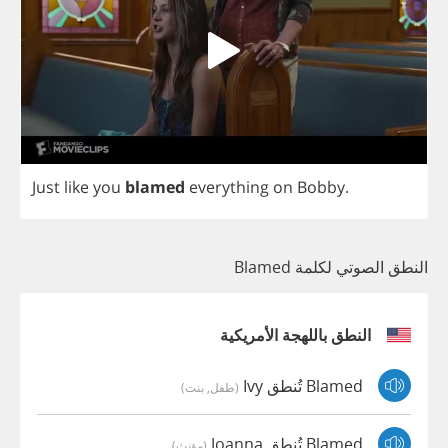
Just
like
you
blamed
everything
on
Bobby
.
النطق الصوتي لكلمة Blamed
النطق باللهجة الأمريكية
Blamed تُنطق Ivy
(طفل, بنت)
Blamed تُنطق Joanna
(مؤنث)