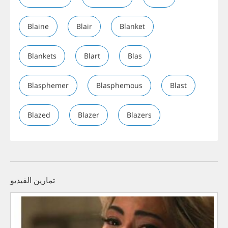
Blaine
Blair
Blanket
Blankets
Blart
Blas
Blasphemer
Blasphemous
Blast
Blazed
Blazer
Blazers
تمارين الفيديو