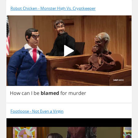
Robot Chicken - Monster High Vs. Cryptkeeper
How
can
I
be
blamed
for
murder
Footloose - Not Even a Virgin