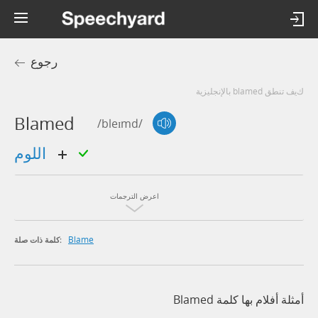
رجوع
كيف تنطق blamed بالإنجليزية
Blamed
/bleɪmd/
اللوم
اعرض الترجمات
Blame
كلمة ذات صلة:
أمثلة أفلام بها كلمة Blamed