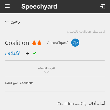
رجوع
كيف تنطق coalition بالإنجليزية
Coalition
/,koʊə'lɪʃən/
الائتلاف
اعرض الترجمات
Coalitions
صيغ الكلمة:
أمثلة أفلام بها كلمة Coalition