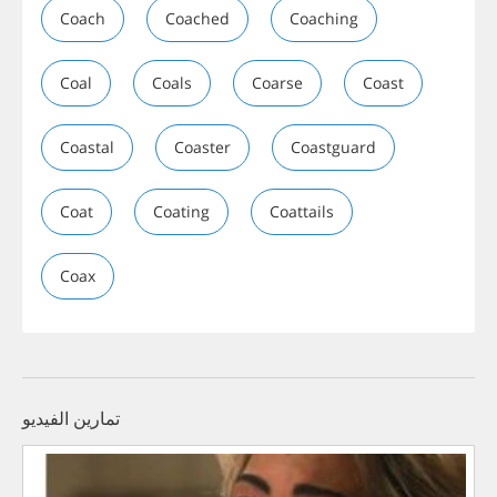
Coach
Coached
Coaching
Coal
Coals
Coarse
Coast
Coastal
Coaster
Coastguard
Coat
Coating
Coattails
Coax
تمارين الفيديو