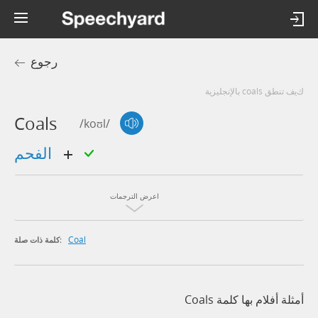
رجوع
كيف تنطق coals بالإنجليزية
Coals
/koʊl/
الفحم
اعرض الترجمات
Coal
كلمة ذات صلة:
أمثلة أفلام بها كلمة Coals