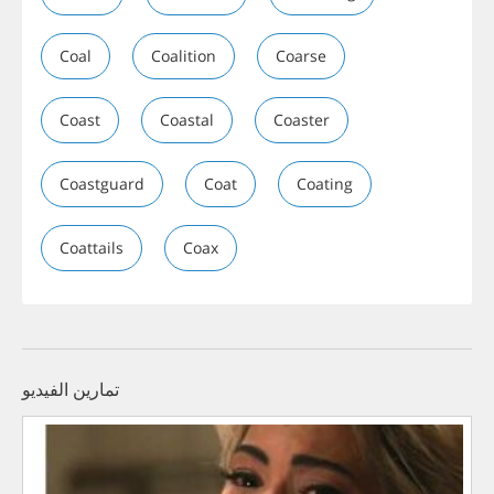
Coal
Coalition
Coarse
Coast
Coastal
Coaster
Coastguard
Coat
Coating
Coattails
Coax
تمارين الفيديو