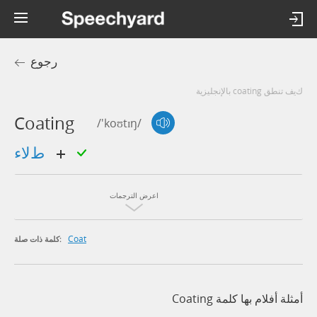
رجوع
كيف تنطق coating بالإنجليزية
Coating
/'koʊtɪŋ/
طلاء
اعرض الترجمات
Coat
كلمة ذات صلة:
أمثلة أفلام بها كلمة Coating