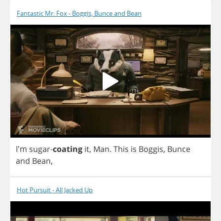
Fantastic Mr. Fox - Boggis, Bunce and Bean
I'm
sugar
-
coating
it
,
Man
.
This
is
Boggis
,
Bunce
and
Bean
,
Hot Pursuit - All Jacked Up