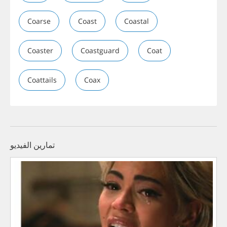
Coarse
Coast
Coastal
Coaster
Coastguard
Coat
Coattails
Coax
تمارين الفيديو