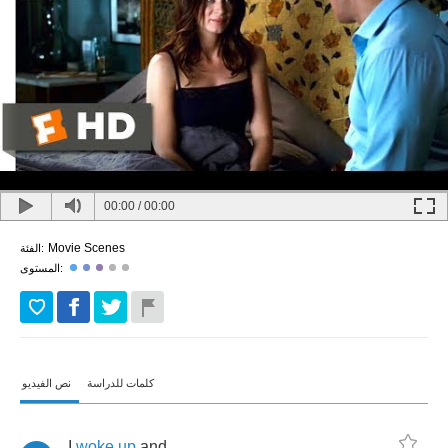
00:00
/
00:00
Movie Scenes
الفئة:
المستوى:
كلمات للدراسة
نص الفيديو
I
woke
up
and