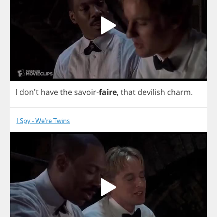
l
don't
have
the
savoir
-
faire
,
that
devilish
charm
.
I Spy - We're Twins