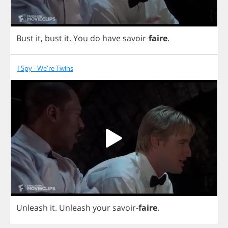
Bust
it
,
bust
it
.
You
do
have
savoir
-
faire
.
I Spy - We're Twins
Unleash
it
.
Unleash
your
savoir
-
faire
.