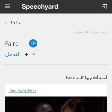
رجوع
كيف تنطق faire بالإنجليزية
Faire
التدخل
أمثلة أفلام بها كلمة Faire
I Spy - We're Twins