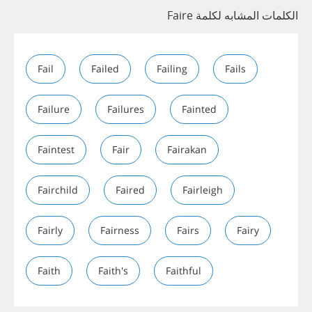
الكلمات المشابه لكلمة Faire
Fail
Failed
Failing
Fails
Failure
Failures
Fainted
Faintest
Fair
Fairakan
Fairchild
Faired
Fairleigh
Fairly
Fairness
Fairs
Fairy
Faith
Faith's
Faithful