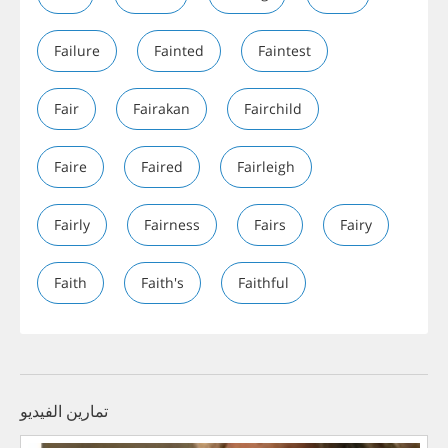
Failure
Fainted
Faintest
Fair
Fairakan
Fairchild
Faire
Faired
Fairleigh
Fairly
Fairness
Fairs
Fairy
Faith
Faith's
Faithful
تمارين الفيديو