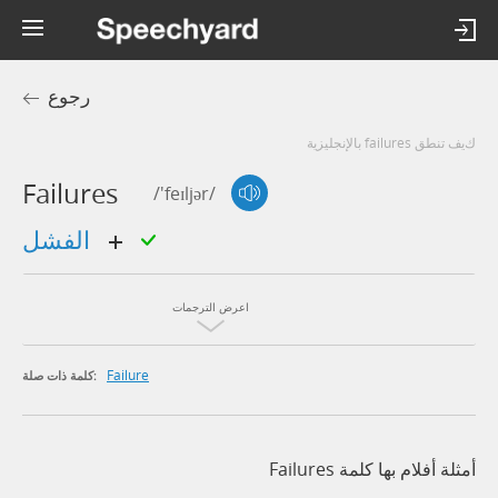
رجوع
كيف تنطق failures بالإنجليزية
Failures
/'feɪljər/
الفشل
اعرض الترجمات
Failure
كلمة ذات صلة:
أمثلة أفلام بها كلمة Failures