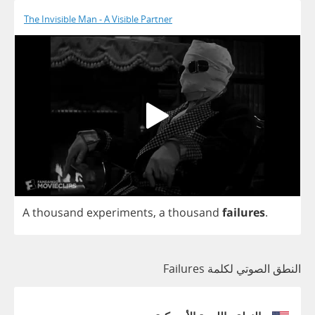
The Invisible Man - A Visible Partner
A
thousand
experiments
,
a
thousand
failures
.
النطق الصوتي لكلمة Failures