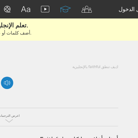
الدخول
تعلم الإنجليزية الحقيقية من الأفلام والكتب.
أضف كلمات أو عبارات للتعلم والتدريب مع متعلمين آخرين.
كيف تنطق faithful بالإنجليزية
اعرض الترجمات