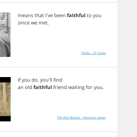
means
that
I've
been
faithful
to
you
since
we
met
.
Clerks - 37 Cocks
If
you
do
, you'll
find
an
old
faithful
friend
waiting
for
you
.
The Kite Runner - Hassan's Letter