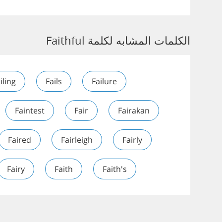
الكلمات المشابه لكلمة Faithful
iling
Fails
Failure
Faintest
Fair
Fairakan
Faired
Fairleigh
Fairly
Fairy
Faith
Faith's