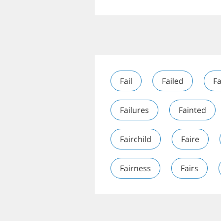
Fail
Failed
Fa
Failures
Fainted
Fairchild
Faire
Fairness
Fairs