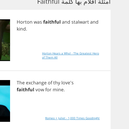
أمثلة أفلام بها كلمة Faithful
Horton
was
faithful
and
stalwart
and
kind
.
Horton Hears a Who! - The Greatest Hero
of Them All
The
exchange
of
thy
love's
faithful
vow
for
mine
.
Romeo + Juliet - 1,000 Times Goodnight