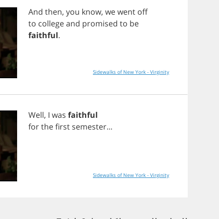
And
then
,
you
know
,
we
went
off
to
college
and
promised
to
be
faithful
.
Sidewalks of New York - Virginity
Well
,
I
was
faithful
for
the
first
semester
...
Sidewalks of New York - Virginity