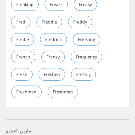
Freaking
Freaks
Freaky
Fred
Freddie
Freddy
Fredie
Fredrica
Freezing
French
Frenzy
Frequency
Fresh
Freshen
Freshly
Freshman
Freshmen
تمارين الفيديو