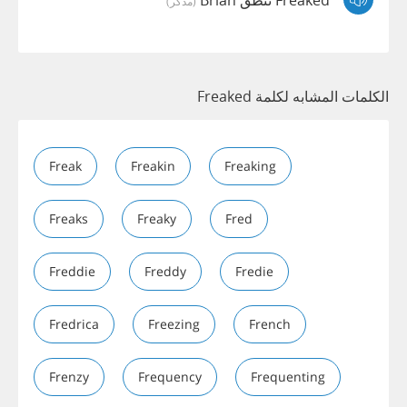
(مذكر)
الكلمات المشابه لكلمة Freaked
Freak
Freakin
Freaking
Freaks
Freaky
Fred
Freddie
Freddy
Fredie
Fredrica
Freezing
French
Frenzy
Frequency
Frequenting