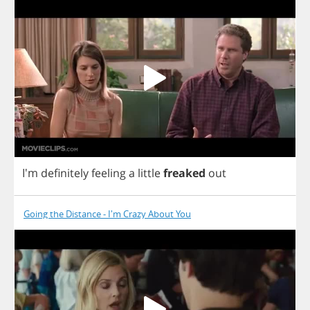
I'm
definitely
feeling
a
little
freaked
out
Going the Distance - I'm Crazy About You