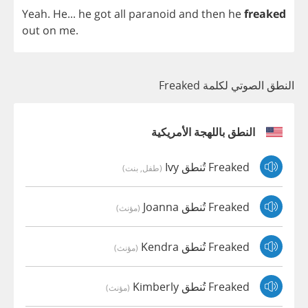
Yeah
.
He
...
he
got
all
paranoid
and
then
he
freaked
out
on
me
.
النطق الصوتي لكلمة Freaked
النطق باللهجة الأمريكية
Freaked تُنطق Ivy
(طفل, بنت)
Freaked تُنطق Joanna
(مؤنث)
Freaked تُنطق Kendra
(مؤنث)
Freaked تُنطق Kimberly
(مؤنث)