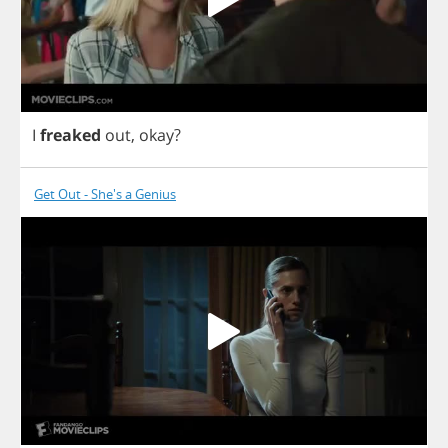
I
freaked
out
,
okay
?
Get Out - She's a Genius