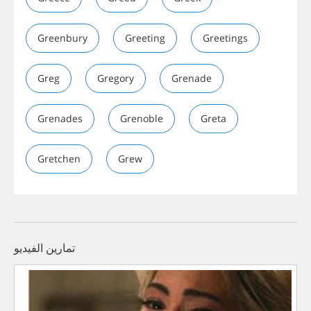
Greenbury
Greeting
Greetings
Greg
Gregory
Grenade
Grenades
Grenoble
Greta
Gretchen
Grew
تمارين الفيديو