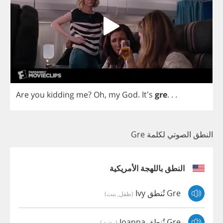
Are
you
kidding
me
?
Oh
,
my
God
. It's
gre
. . .
النطق الصوتي لكلمة Gre
النطق باللهجة الأمريكية
Gre تُنطق Ivy
(طفل, بنت)
Gre تُنطق Joanna
(مؤنث)