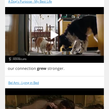
A Dog's Purpose - My Best Life
our
connection
grew
stronger
.
Bel Ami - Lying in Bed