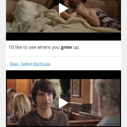
I'd
like
to
see
where
you
grew
up
.
Dean - Selling the House