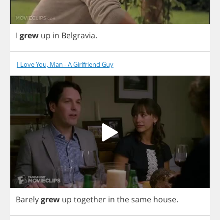
I
grew
up
in
Belgravia
.
I Love You, Man - A Girlfriend Guy
Barely
grew
up
together
in
the
same
house
.