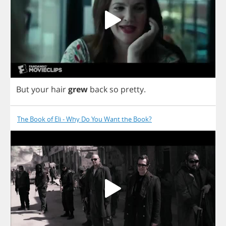
But
your
hair
grew
back
so
pretty
.
The Book of Eli - Why Do You Want the Book?