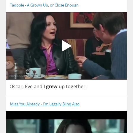
Tadpole - A Grown Up, or Close Enough
Oscar
,
Eve
and
I
grew
up
together
.
Miss You Already - I'm Legally Blind Also