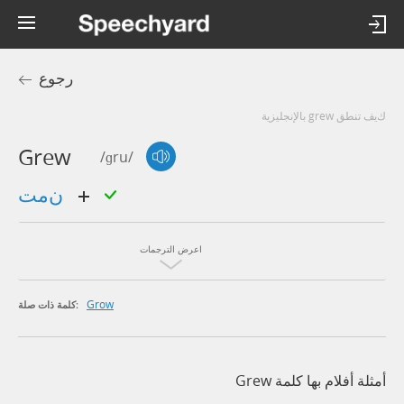
رجوع
كيف تنطق grew بالإنجليزية
Grew
/ɡru/
نمت
اعرض الترجمات
Grow
كلمة ذات صلة:
أمثلة أفلام بها كلمة Grew