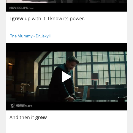
I
grew
up
with
it
.
I
know
its
power
.
The Mummy - Dr. Jekyll
And
then
it
grew