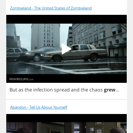
Zombieland - The United States of Zombieland
But
as
the
infection
spread
and
the
chaos
grew
...
Abandon - Tell Us About Yourself