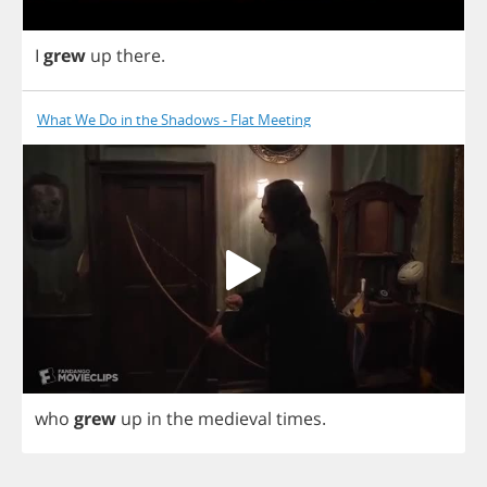
I
grew
up
there
.
What We Do in the Shadows - Flat Meeting
who
grew
up
in
the
medieval
times
.