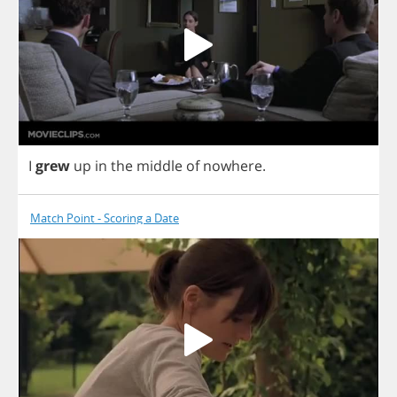
I
grew
up
in
the
middle
of
nowhere
.
Match Point - Scoring a Date