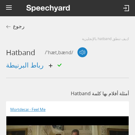
رجوع
كيف تنطق hatband بالإنجليزية
Hatband
/'hæt,bænd/
رباط البرنيطة
أمثلة أفلام بها كلمة Hatband
Mortdecai - Feel Me