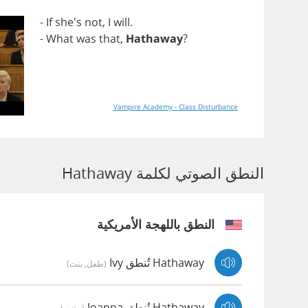
-
If
she's
not
,
I
will
.
-
What
was
that
,
Hathaway
?
Vampire Academy - Class Disturbance
النطق الصوتي لكلمة Hathaway
النطق باللهجة الأمريكية
Hathaway تُنطق Ivy
(طفل, بنت)
Hathaway تُنطق Joanna