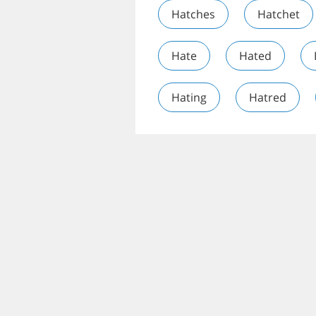
Hatches
Hatchet
Hate
Hated
Hating
Hatred