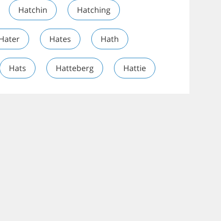
Hatchin
Hatching
Hater
Hates
Hath
Hats
Hatteberg
Hattie