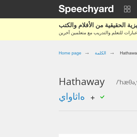
Hathawa
الكلمة
Home page
Hathaway
/'hæθə,
هاثاواي