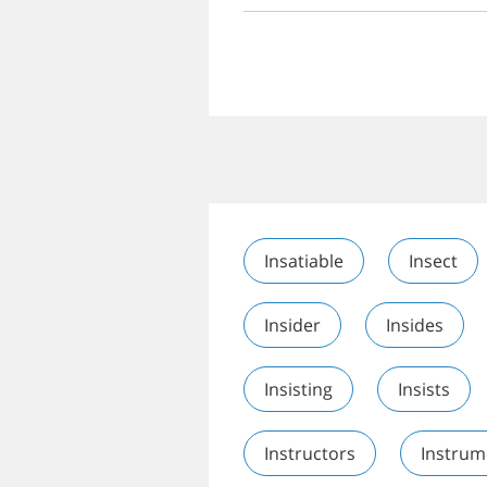
Insatiable
Insect
Insider
Insides
Insisting
Insists
Instructors
Instrum