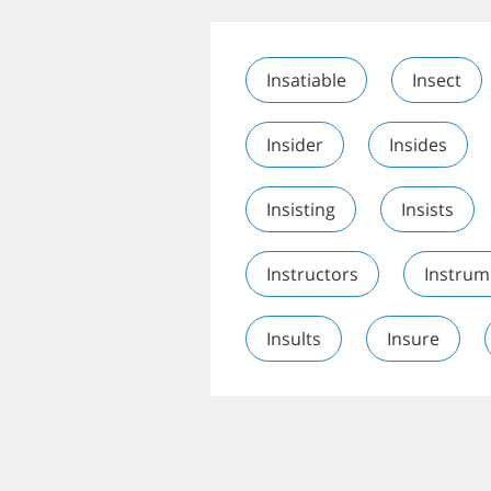
Insatiable
Insect
Insider
Insides
Insisting
Insists
Instructors
Instrum
Insults
Insure