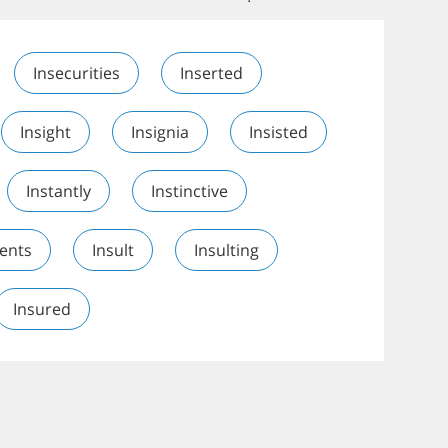
Insecurities
Inserted
Insight
Insignia
Insisted
Instantly
Instinctive
ents
Insult
Insulting
Insured